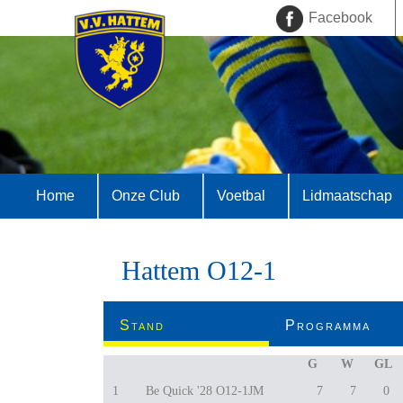
Facebook
Home
Onze Club
Voetbal
Lidmaatschap
Hattem O12-1
Stand
Programma
G
W
GL
1
Be Quick '28 O12-1JM
7
7
0