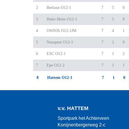
2
Berkum O12-1
7
5
0
3
Hatto Heim O12-1
7
5
0
4
OWIOS O12-1JM
7
4
1
5
Nunspeet O12-1
7
2
0
6
ESC O12-1
7
1
2
7
Epe O12-2
7
1
1
8
Hattem O12-1
7
1
0
v.v.
HATTEM
Sportpark het Achterveen
Konijnenbergerweg 2-c