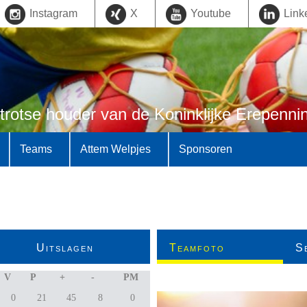
Instagram
X
Youtube
Link
trotse houder van de Koninklijke Erepenni
Teams
Attem Welpjes
Sponsoren
Uitslagen
Teamfoto
S
V
P
+
-
PM
0
21
45
8
0