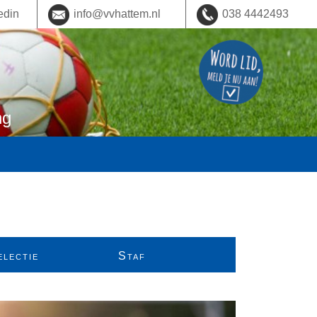
edin
info@vvhattem.nl
038 4442493
ng
electie
Staf