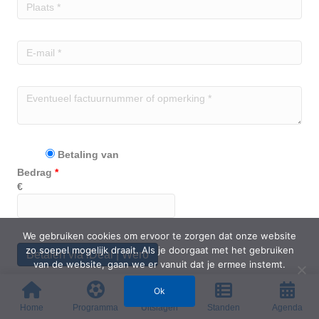
Betaling van
Bedrag
*
€
We gebruiken cookies om ervoor te zorgen dat onze website
zo soepel mogelijk draait. Als je doorgaat met het gebruiken
Betalen via iDeal | Wero
van de website, gaan we er vanuit dat je ermee instemt.
Ok
Home
Programma
Uitslagen
Standen
Agenda