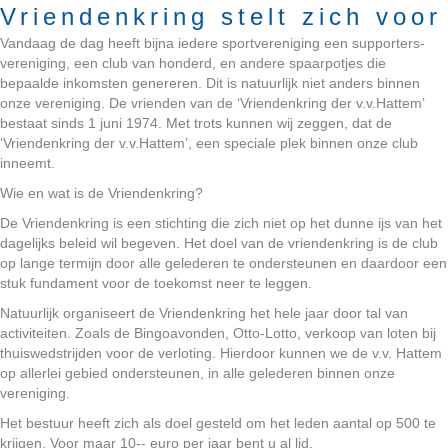
Vriendenkring stelt zich voor
Vandaag de dag heeft bijna iedere sportvereniging een supporters-
vereniging, een club van honderd, en andere spaarpotjes die
bepaalde inkomsten genereren. Dit is natuurlijk niet anders binnen
onze vereniging. De vrienden van de ‘Vriendenkring der v.v.Hattem’
bestaat sinds 1 juni 1974. Met trots kunnen wij zeggen, dat de
‘Vriendenkring der v.v.Hattem’, een speciale plek binnen onze club
inneemt.
Wie en wat is de Vriendenkring?
De Vriendenkring is een stichting die zich niet op het dunne ijs van het
dagelijks beleid wil begeven. Het doel van de vriendenkring is de club
op lange termijn door alle gelederen te ondersteunen en daardoor een
stuk fundament voor de toekomst neer te leggen.
Natuurlijk organiseert de Vriendenkring het hele jaar door tal van
activiteiten. Zoals de Bingoavonden, Otto-Lotto, verkoop van loten bij
thuiswedstrijden voor de verloting. Hierdoor kunnen we de v.v. Hattem
op allerlei gebied ondersteunen, in alle gelederen binnen onze
vereniging.
Het bestuur heeft zich als doel gesteld om het leden aantal op 500 te
krijgen. Voor maar 10-- euro per jaar bent u al lid.