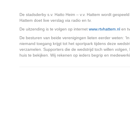
De stadsderby s.v. Hatto Heim – v.v. Hattem wordt gespee
Hattem doet live verslag via radio en tv.
De uitzending is te volgen op internet
www.rtvhattem.nl
en tv
De besturen van beide verenigingen lieten eerder weten: ‘In
niemand toegang krijgt tot het sportpark tijdens deze weds
verzamelen. Supporters die de wedstrijd toch willen volgen,
huis te bekijken. Wij rekenen op ieders begrip en medewerki